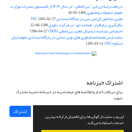
دریافت رتبه ارزیابی "بین المللی" در سال ۱۴۰۴ از کمیسیون نشریات وزارت
علوم، تحقیقات و فناوری
1404-05-20
تعیین شاخص آی اس سی در پایگاه استنادی ISC
1405-02-27
بکارگیری نرم افزار "همانندجو" در فرآیند داوری
1396-06-22
اختصاص شناسه دیجیتال معتبر بین‌المللی (DOI)
1396-04-27
نمایه شدن فصلنامه فناوری های نوین غذایی در پایگاه استنادی علوم جهان
اسلام (ISC)
1395-03-11
is licensed under a
Creative
Innovative Food Technologies (IFT)
Commons Attribution 4.0 International License
اشتراک خبرنامه
برای دریافت اخبار و اطلاعیه های مهم نشریه در خبرنامه نشریه مشترک
شوید.
اشتراک
این وب سایت از کوکی ها برای اطمینان از ارائه بهترین
خدمات استفاده می کند.