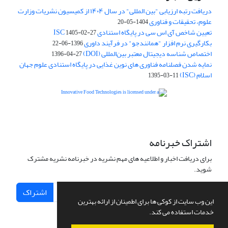
دریافت رتبه ارزیابی "بین المللی" در سال ۱۴۰۴ از کمیسیون نشریات وزارت
علوم، تحقیقات و فناوری
1404-05-20
تعیین شاخص آی اس سی در پایگاه استنادی ISC
1405-02-27
بکارگیری نرم افزار "همانندجو" در فرآیند داوری
1396-06-22
اختصاص شناسه دیجیتال معتبر بین‌المللی (DOI)
1396-04-27
نمایه شدن فصلنامه فناوری های نوین غذایی در پایگاه استنادی علوم جهان
اسلام (ISC)
1395-03-11
is licensed under a
Creative
Innovative Food Technologies (IFT)
Commons Attribution 4.0 International License
اشتراک خبرنامه
برای دریافت اخبار و اطلاعیه های مهم نشریه در خبرنامه نشریه مشترک
شوید.
اشتراک
این وب سایت از کوکی ها برای اطمینان از ارائه بهترین
خدمات استفاده می کند.