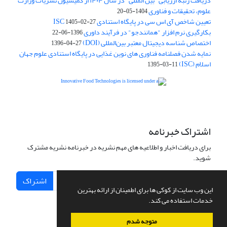
دریافت رتبه ارزیابی "بین المللی" در سال ۱۴۰۴ از کمیسیون نشریات وزارت
علوم، تحقیقات و فناوری
1404-05-20
تعیین شاخص آی اس سی در پایگاه استنادی ISC
1405-02-27
بکارگیری نرم افزار "همانندجو" در فرآیند داوری
1396-06-22
اختصاص شناسه دیجیتال معتبر بین‌المللی (DOI)
1396-04-27
نمایه شدن فصلنامه فناوری های نوین غذایی در پایگاه استنادی علوم جهان
اسلام (ISC)
1395-03-11
is licensed under a
Creative
Innovative Food Technologies (IFT)
Commons Attribution 4.0 International License
اشتراک خبرنامه
برای دریافت اخبار و اطلاعیه های مهم نشریه در خبرنامه نشریه مشترک
شوید.
اشتراک
این وب سایت از کوکی ها برای اطمینان از ارائه بهترین
خدمات استفاده می کند.
متوجه شدم