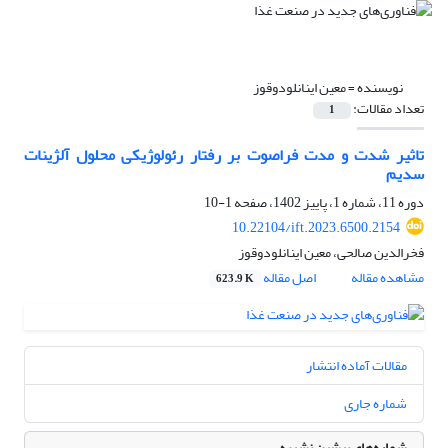
نویسنده =
معین اینانلودوقوز
تعداد مقالات:
1
تاثیر شدت و مدت فراصوت بر رفتار رئولوژیکی محلول آلژینات
سدیم
دوره 11، شماره 1، پاییز 1402، صفحه
1-10
10.22104/ift.2023.6500.2154
فخرالدین صالحی، معین اینانلودوقوز
مشاهده مقاله
اصل مقاله
623.9 K
مقالات آماده انتشار
شماره جاری
شماره‌های پیشین نشریه