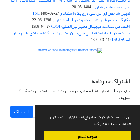
دریافت رتبه ارزیابی "بین المللی" در سال ۱۴۰۴ از کمیسیون نشریات وزارت
علوم، تحقیقات و فناوری
1404-05-20
تعیین شاخص آی اس سی در پایگاه استنادی ISC
1405-02-27
بکارگیری نرم افزار "همانندجو" در فرآیند داوری
1396-06-22
اختصاص شناسه دیجیتال معتبر بین‌المللی (DOI)
1396-04-27
نمایه شدن فصلنامه فناوری های نوین غذایی در پایگاه استنادی علوم جهان
اسلام (ISC)
1395-03-11
is licensed under a
Creative
Innovative Food Technologies (IFT)
Commons Attribution 4.0 International License
اشتراک خبرنامه
برای دریافت اخبار و اطلاعیه های مهم نشریه در خبرنامه نشریه مشترک
شوید.
اشتراک
این وب سایت از کوکی ها برای اطمینان از ارائه بهترین
خدمات استفاده می کند.
متوجه شدم