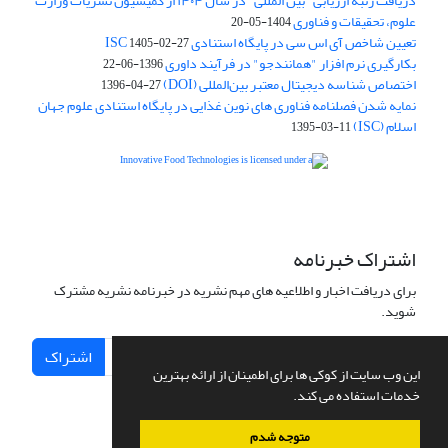
دریافت رتبه ارزیابی "بین المللی" در سال ۱۴۰۴ از کمیسیون نشریات وزارت
علوم، تحقیقات و فناوری
1404-05-20
تعیین شاخص آی اس سی در پایگاه استنادی ISC
1405-02-27
بکارگیری نرم افزار "همانندجو" در فرآیند داوری
1396-06-22
اختصاص شناسه دیجیتال معتبر بین‌المللی (DOI)
1396-04-27
نمایه شدن فصلنامه فناوری های نوین غذایی در پایگاه استنادی علوم جهان
اسلام (ISC)
1395-03-11
is licensed under a
Creative
Innovative Food Technologies (IFT)
Commons Attribution 4.0 International License
اشتراک خبرنامه
برای دریافت اخبار و اطلاعیه های مهم نشریه در خبرنامه نشریه مشترک
شوید.
اشتراک
این وب سایت از کوکی ها برای اطمینان از ارائه بهترین
خدمات استفاده می کند.
متوجه شدم