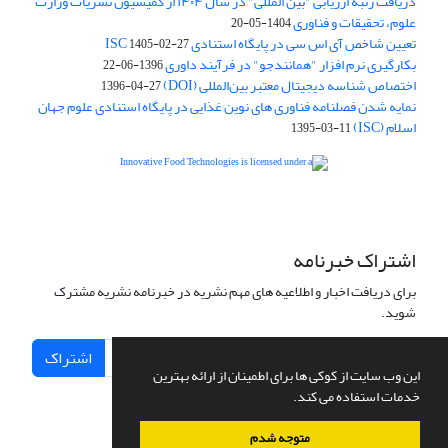
دریافت رتبه ارزیابی "بین المللی" در سال ۱۴۰۴ از کمیسیون نشریات وزارت
علوم، تحقیقات و فناوری
1404-05-20
تعیین شاخص آی اس سی در پایگاه استنادی ISC
1405-02-27
بکارگیری نرم افزار "همانندجو" در فرآیند داوری
1396-06-22
اختصاص شناسه دیجیتال معتبر بین‌المللی (DOI)
1396-04-27
نمایه شدن فصلنامه فناوری های نوین غذایی در پایگاه استنادی علوم جهان
اسلام (ISC)
1395-03-11
is licensed under a
Creative
Innovative Food Technologies (IFT)
Commons Attribution 4.0 International License
اشتراک خبرنامه
برای دریافت اخبار و اطلاعیه های مهم نشریه در خبرنامه نشریه مشترک
شوید.
اشتراک
این وب سایت از کوکی ها برای اطمینان از ارائه بهترین
خدمات استفاده می کند.
متوجه شدم