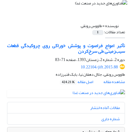
نویسنده =
طاووس رونقی
تعداد مقالات:
1
تأثیر امواج فراصوت و پوشش خوراکی روی چروکیدگی قطعات
سیب‌زمینی طی سرخ‌کردن
دوره 2، شماره 2، زمستان 1393، صفحه
71-83
10.22104/jift.2015.88
طاووس رونقی، جلال دهقان نیا، بابک قنبرزاده
مشاهده مقاله
اصل مقاله
424.21 K
مقالات آماده انتشار
شماره جاری
شماره‌های پیشین نشریه