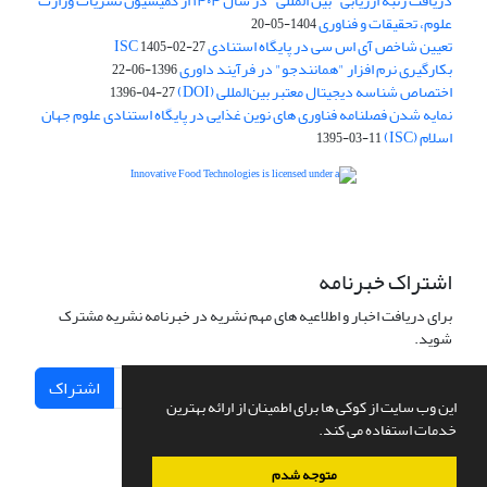
دریافت رتبه ارزیابی "بین المللی" در سال ۱۴۰۴ از کمیسیون نشریات وزارت
علوم، تحقیقات و فناوری
1404-05-20
تعیین شاخص آی اس سی در پایگاه استنادی ISC
1405-02-27
بکارگیری نرم افزار "همانندجو" در فرآیند داوری
1396-06-22
اختصاص شناسه دیجیتال معتبر بین‌المللی (DOI)
1396-04-27
نمایه شدن فصلنامه فناوری های نوین غذایی در پایگاه استنادی علوم جهان
اسلام (ISC)
1395-03-11
is licensed under a
Creative
Innovative Food Technologies (IFT)
Commons Attribution 4.0 International License
اشتراک خبرنامه
برای دریافت اخبار و اطلاعیه های مهم نشریه در خبرنامه نشریه مشترک
شوید.
اشتراک
این وب سایت از کوکی ها برای اطمینان از ارائه بهترین
خدمات استفاده می کند.
متوجه شدم