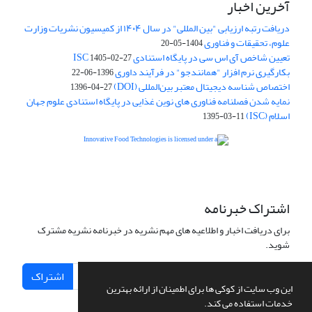
آخرین اخبار
دریافت رتبه ارزیابی "بین المللی" در سال ۱۴۰۴ از کمیسیون نشریات وزارت
علوم، تحقیقات و فناوری
1404-05-20
تعیین شاخص آی اس سی در پایگاه استنادی ISC
1405-02-27
بکارگیری نرم افزار "همانندجو" در فرآیند داوری
1396-06-22
اختصاص شناسه دیجیتال معتبر بین‌المللی (DOI)
1396-04-27
نمایه شدن فصلنامه فناوری های نوین غذایی در پایگاه استنادی علوم جهان
اسلام (ISC)
1395-03-11
is licensed under a
Creative
Innovative Food Technologies (IFT)
Commons Attribution 4.0 International License
اشتراک خبرنامه
برای دریافت اخبار و اطلاعیه های مهم نشریه در خبرنامه نشریه مشترک
شوید.
اشتراک
این وب سایت از کوکی ها برای اطمینان از ارائه بهترین
خدمات استفاده می کند.