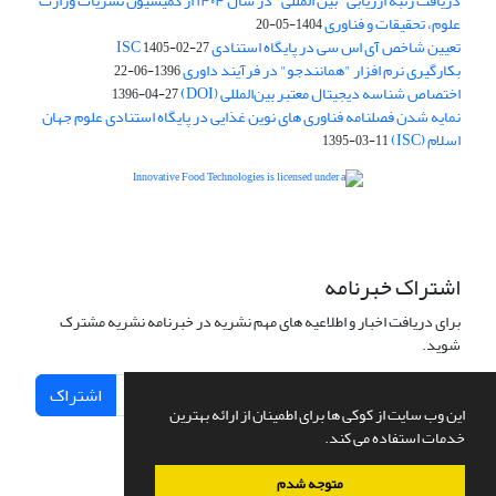
دریافت رتبه ارزیابی "بین المللی" در سال ۱۴۰۴ از کمیسیون نشریات وزارت
علوم، تحقیقات و فناوری
1404-05-20
تعیین شاخص آی اس سی در پایگاه استنادی ISC
1405-02-27
بکارگیری نرم افزار "همانندجو" در فرآیند داوری
1396-06-22
اختصاص شناسه دیجیتال معتبر بین‌المللی (DOI)
1396-04-27
نمایه شدن فصلنامه فناوری های نوین غذایی در پایگاه استنادی علوم جهان
اسلام (ISC)
1395-03-11
is licensed under a
Creative
Innovative Food Technologies (IFT)
Commons Attribution 4.0 International License
اشتراک خبرنامه
برای دریافت اخبار و اطلاعیه های مهم نشریه در خبرنامه نشریه مشترک
شوید.
اشتراک
این وب سایت از کوکی ها برای اطمینان از ارائه بهترین
خدمات استفاده می کند.
متوجه شدم