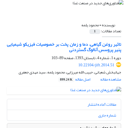
نویسنده =
محمود یلمه
تعداد مقالات:
1
تاثیر روغن گیاهی، دما و زمان پخت بر خصوصیات فیزیکو شیمیایی
پنیر پروسس آنالوگ گستردنی
دوره 1، شماره 4، تابستان 1393، صفحه
89-103
10.22104/jift.2014.51
جهانبخش شعبانی، حبیب الله میرزایی، محمود یلمه، سید مهدی جعفری
مشاهده مقاله
اصل مقاله
899.24 K
مقالات آماده انتشار
شماره جاری
شماره‌های پیشین نشریه