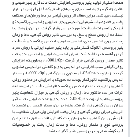
هدف اصلی از تولید پنیر پروسس افزایش مدت ماندگاری پنیر طبیعی و
یافتن جایگزین­های مناسب برای پنیرهای طبیعی که قابل فروش در بازار
نیستند، می­باشد. در این مقاله اثر روغن گیاهی در دما و زمان‌های مختلف
پخت بر خصوصیات شیمیایی (اندیس یدی، صابونی و اندیس پراکسید) و
فیزیکی (تغییرات شفافیت) مورد بررسی قرار گرفت. در این پژوهش با
استفاده از روش سطح پاسخ، به بررسی تاثیر روغن گیاهی، دما و زمان
پخت بر روی اندیس یدی، اندیس صابونی، اندیس پراکسید و شفافیت
پنیر پروسس آنالوگ گستردنی بر پایه پنیر سفید ایرانی با روش سرد
کردن آهسته پرداخته شد. میزان اندیس صابونی و اندیس یدی تحت
تاثیر مقدار روغن گیاهی قرار گرفت (0001/0p<)، به‌طوری­که افزایش
روغن گیاهی سبب افزایش در اندیس یدی و کاهش در اندیس صابونی
گردید. زمان پخت (05/0p<) و محتوی روغن گیاهی (0001/0p<) بر مقدار
اندیس پراکسید تاثیر­گذار بودند به نحوی­که با افزایش در محتوی روغن
گیاهی و زمان پخت مقدار اندیس پراکسید افزایش یافت. در این مطالعه
اثرات هر سه فاکتور دما، زمان و روغن گیاهی بر میزان شفافیت پنیر
پروسس معنی­دار بودند (05/0p<). عدد یدی و عدد صابونی تحت تاثیر
میزان روغن گیاهی قرار گرفت. علاوه بر این، مقدار اندیس پراکسید با
افزایش میزان روغن گیاهی و زمان پخت افزایش ولی میزان شفافیت با
افزایش روغن گیاهی، دما و زمان پخت کاهش یافت. مطابق با نتایج این
بررسی نوع و مقدار روغن، دما و مدت زمان پخت بر خصوصیات
فیزیکوشیمیایی پنیر پروسس تاثیر گذار می­باشد.