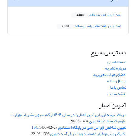
تعداد مشاهده مقاله
3,484
تعداد دریافت فایل اصل مقاله
2,600
دسترسی سریع
صفحه اصلی
درباره نشریه
اعضای هیات تحریریه
ارسال مقاله
تماس با ما
نقشه سایت
آخرین اخبار
دریافت رتبه ارزیابی "بین المللی" در سال ۱۴۰۴ از کمیسیون نشریات وزارت
علوم، تحقیقات و فناوری
1404-05-20
تعیین شاخص آی اس سی در پایگاه استنادی ISC
1405-02-27
بکارگیری نرم افزار "همانندجو" در فرآیند داوری
1396-06-22