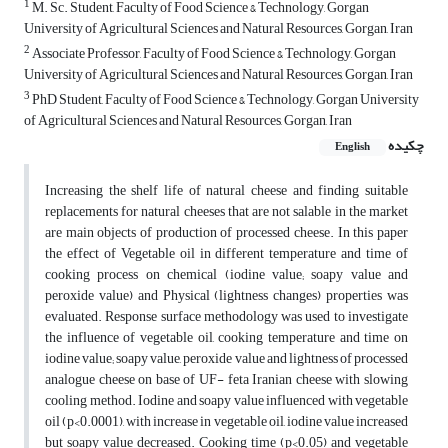
1
M. Sc. Student, Faculty of Food Science & Technology, Gorgan
University of Agricultural Sciences and Natural Resources, Gorgan, Iran
2
Associate Professor, Faculty of Food Science & Technology, Gorgan
University of Agricultural Sciences and Natural Resources, Gorgan, Iran
3
PhD Student, Faculty of Food Science & Technology, Gorgan University
of Agricultural Sciences and Natural Resources, Gorgan, Iran
چکیده
English
Increasing the shelf life of natural cheese and finding suitable
replacements for natural cheeses that are not salable in the market
are main objects of production of processed cheese. In this paper
the effect of Vegetable oil in different temperature and time of
cooking process on chemical (iodine value; soapy value and
peroxide value) and Physical (lightness changes) properties was
evaluated. Response surface methodology was used to investigate
the influence of vegetable oil, cooking temperature and time on
iodine value; soapy value, peroxide value and lightness of processed
analogue cheese on base of UF- feta Iranian cheese with slowing
cooling method. Iodine and soapy value influenced with vegetable
oil (p<0.0001), with increase in vegetable oil, iodine value increased
but soapy value decreased. Cooking time (p<0.05) and vegetable