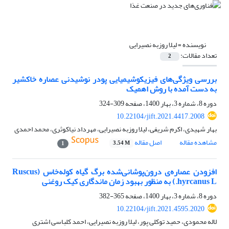
نویسنده =
لیلا روزبه نصیرایی
تعداد مقالات:
2
بررسی ویژگی‌های فیزیکوشیمیایی پودر نوشیدنی عصاره خاکشیر
به دست آمده با روش اهمیک
دوره 8، شماره 3، بهار 1400، صفحه
309-324
10.22104/jift.2021.4417.2008
بهار شهیدی، اکرم شریفی، لیلا روزبه نصیرایی، مهرداد نیاکوثری، محمد احمدی
مشاهده مقاله
اصل مقاله
3.54 M
1
افزودن عصاره‌ی درون‌پوشانی‌شده برگ گیاه کوله‌خاس (Ruscus
hyrcanus L.) به منظور بهبود زمان ماندگاری کیک روغنی
دوره 8، شماره 3، بهار 1400، صفحه
365-382
10.22104/jift.2021.4595.2020
لاله محمودی، حمید توکلی پور، لیلا روزبه نصیرایی، احمد کلباسی اشتری