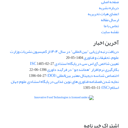
صفحه اصلی
درباره نشریه
اعضای هیات تحریریه
ارسال مقاله
تماس با ما
نقشه سایت
آخرین اخبار
دریافت رتبه ارزیابی "بین المللی" در سال ۱۴۰۴ از کمیسیون نشریات وزارت
علوم، تحقیقات و فناوری
1404-05-20
تعیین شاخص آی اس سی در پایگاه استنادی ISC
1405-02-27
بکارگیری نرم افزار "همانندجو" در فرآیند داوری
1396-06-22
اختصاص شناسه دیجیتال معتبر بین‌المللی (DOI)
1396-04-27
نمایه شدن فصلنامه فناوری های نوین غذایی در پایگاه استنادی علوم جهان
اسلام (ISC)
1395-03-11
is licensed under a
Creative
Innovative Food Technologies (IFT)
Commons Attribution 4.0 International License
اشتراک خبرنامه