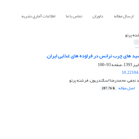
ارسال مقاله
داوران
تماس با ما
اطلاعات آماری نشریه
ته پرتو
ید های چرب ترانس در فراوده های غذایی ایران.
93-100
10.22104/
د نجفی، محمدرضا اسکندریون، فرشته پرتو
اصل مقاله
287.76 K