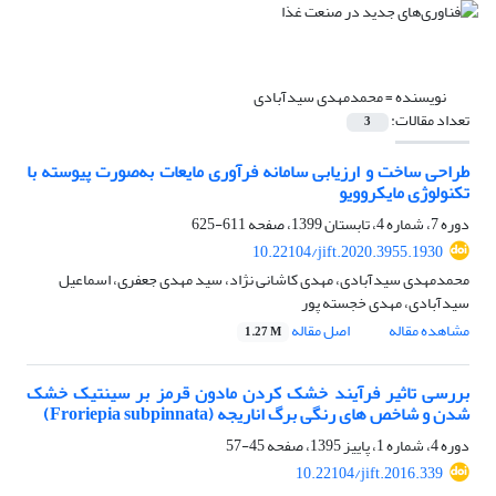
نویسنده =
محمدمهدی سیدآبادی
تعداد مقالات:
3
طراحی ساخت و ارزیابی سامانه فرآوری مایعات به‌صورت پیوسته با
تکنولوژی مایکروویو
دوره 7، شماره 4، تابستان 1399، صفحه
611-625
10.22104/jift.2020.3955.1930
محمدمهدی سیدآبادی، مهدی کاشانی نژاد، سید مهدی جعفری، اسماعیل
سیدآبادی، مهدی خجسته پور
مشاهده مقاله
اصل مقاله
1.27 M
بررسی تاثیر فرآیند خشک کردن مادون قرمز بر سینتیک خشک
شدن و شاخص های رنگی برگ اناریجه (Froriepia subpinnata)
دوره 4، شماره 1، پاییز 1395، صفحه
45-57
10.22104/jift.2016.339