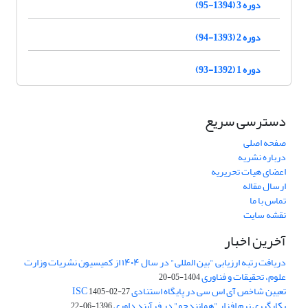
دوره 3 (1394-95)
دوره 2 (1393-94)
دوره 1 (1392-93)
دسترسی سریع
صفحه اصلی
درباره نشریه
اعضای هیات تحریریه
ارسال مقاله
تماس با ما
نقشه سایت
آخرین اخبار
دریافت رتبه ارزیابی "بین المللی" در سال ۱۴۰۴ از کمیسیون نشریات وزارت
علوم، تحقیقات و فناوری
1404-05-20
تعیین شاخص آی اس سی در پایگاه استنادی ISC
1405-02-27
بکارگیری نرم افزار "همانندجو" در فرآیند داوری
1396-06-22