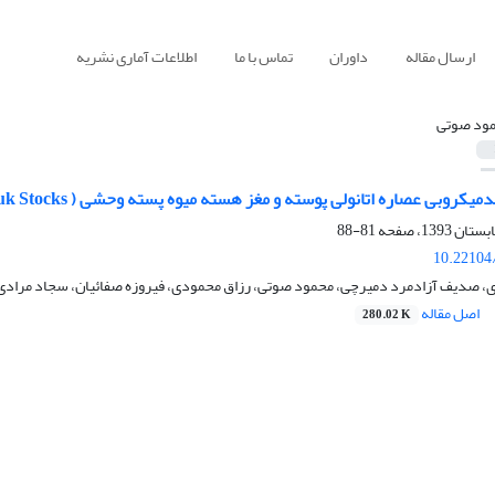
ارسال مقاله
داوران
تماس با ما
اطلاعات آماری نشریه
ود صوتی
بی عصاره اتانولی پوسته و مغز هسته میوه پسته وحشی ( Pistacia khinjuk Stocks)
81-88
10.22104/
 صدیف آزادمرد دمیرچی، محمود صوتی، رزاق محمودی، فیروزه صفائیان، سجاد مرادی 
اصل مقاله
280.02 K