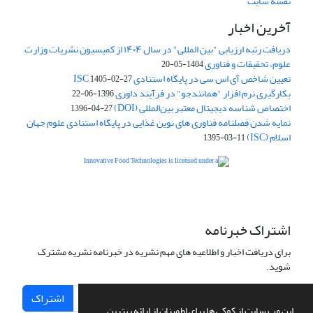
نقشه سایت
آخرین اخبار
دریافت رتبه ارزیابی "بین المللی" در سال ۱۴۰۴ از کمیسیون نشریات وزارت
علوم، تحقیقات و فناوری
1404-05-20
تعیین شاخص آی اس سی در پایگاه استنادی ISC
1405-02-27
بکارگیری نرم افزار "همانندجو" در فرآیند داوری
1396-06-22
اختصاص شناسه دیجیتال معتبر بین‌المللی (DOI)
1396-04-27
نمایه شدن فصلنامه فناوری های نوین غذایی در پایگاه استنادی علوم جهان
اسلام (ISC)
1395-03-11
is licensed under a
Creative
Innovative Food Technologies (IFT)
Commons Attribution 4.0 International License
اشتراک خبرنامه
برای دریافت اخبار و اطلاعیه های مهم نشریه در خبرنامه نشریه مشترک
شوید.
اشتراک
این وب سایت از کوکی ها برای اطمینان از ارائه بهترین