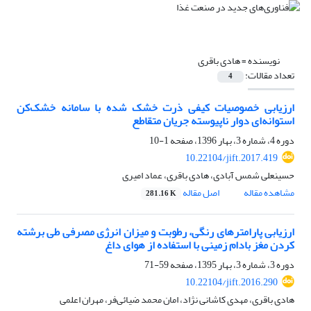
نویسنده =
هادی باقری
تعداد مقالات:
4
ارزیابی خصوصیات کیفی ذرت خشک شده با سامانه خشک‌کن
استوانه‌ای دوار ناپیوسته جریان متقاطع
دوره 4، شماره 3، بهار 1396، صفحه
1-10
10.22104/jift.2017.419
حسینعلی شمس آبادی، هادی باقری، عماد امیری
مشاهده مقاله
اصل مقاله
281.16 K
ارزیابی پارامتر‌های رنگی، رطوبت و میزان انرژی مصرفی طی برشته
کردن مغز بادام زمینی با استفاده از هوای داغ
دوره 3، شماره 3، بهار 1395، صفحه
59-71
10.22104/jift.2016.290
هادی باقری، مهدی کاشانی نژاد، امان محمد ضیائی‌فر، مهران اعلمی