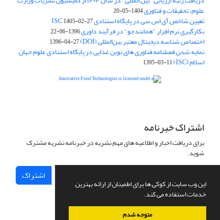
دریافت رتبه ارزیابی "بین المللی" در سال ۱۴۰۴ از کمیسیون نشریات وزارت
علوم، تحقیقات و فناوری
1404-05-20
تعیین شاخص آی اس سی در پایگاه استنادی ISC
1405-02-27
بکارگیری نرم افزار "همانندجو" در فرآیند داوری
1396-06-22
اختصاص شناسه دیجیتال معتبر بین‌المللی (DOI)
1396-04-27
نمایه شدن فصلنامه فناوری های نوین غذایی در پایگاه استنادی علوم جهان
اسلام (ISC)
1395-03-11
is licensed under a
Creative
Innovative Food Technologies (IFT)
Commons Attribution 4.0 International License
اشتراک خبرنامه
برای دریافت اخبار و اطلاعیه های مهم نشریه در خبرنامه نشریه مشترک
شوید.
اشتراک
این وب سایت از کوکی ها برای اطمینان از ارائه بهترین
خدمات استفاده می کند.
متوجه شدم