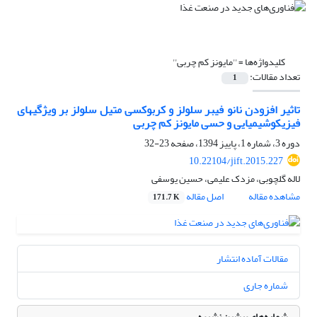
کلیدواژه‌ها =
''مایونز کم چربی''
تعداد مقالات:
1
تاثیر افزودن نانو فیبر سلولز و کربوکسی متیل سلولز بر ویژگیهای
فیزیکوشیمیایی و حسی مایونز کم چربی
دوره 3، شماره 1، پاییز 1394، صفحه
23-32
10.22104/jift.2015.227
لاله گلچوبی، مزدک علیمی، حسین یوسفی
مشاهده مقاله
اصل مقاله
171.7 K
مقالات آماده انتشار
شماره جاری
شماره‌های پیشین نشریه