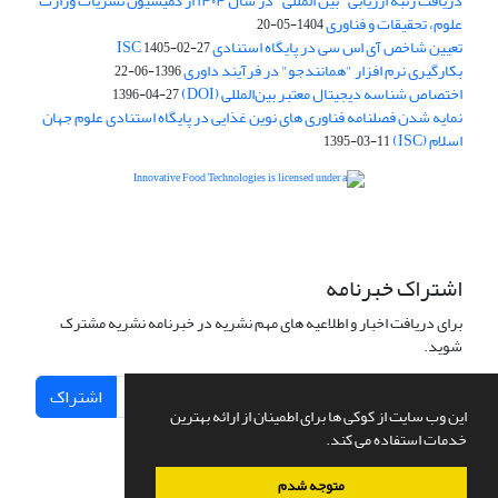
دریافت رتبه ارزیابی "بین المللی" در سال ۱۴۰۴ از کمیسیون نشریات وزارت
علوم، تحقیقات و فناوری
1404-05-20
تعیین شاخص آی اس سی در پایگاه استنادی ISC
1405-02-27
بکارگیری نرم افزار "همانندجو" در فرآیند داوری
1396-06-22
اختصاص شناسه دیجیتال معتبر بین‌المللی (DOI)
1396-04-27
نمایه شدن فصلنامه فناوری های نوین غذایی در پایگاه استنادی علوم جهان
اسلام (ISC)
1395-03-11
is licensed under a
Creative
Innovative Food Technologies (IFT)
Commons Attribution 4.0 International License
اشتراک خبرنامه
برای دریافت اخبار و اطلاعیه های مهم نشریه در خبرنامه نشریه مشترک
شوید.
اشتراک
این وب سایت از کوکی ها برای اطمینان از ارائه بهترین
خدمات استفاده می کند.
متوجه شدم