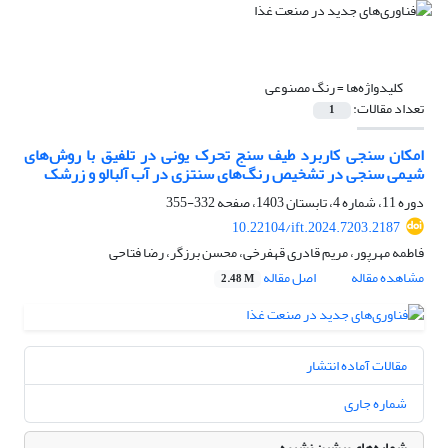
کلیدواژه‌ها =
رنگ مصنوعی
تعداد مقالات:
1
امکان سنجی کاربرد طیف سنج تحرک یونی در تلفیق با روش‌های
‏شیمی سنجی در تشخیص رنگ‌های سنتزی در آب آلبالو و زرشک‎ ‎‏‌‏
دوره 11، شماره 4، تابستان 1403، صفحه
332-355
10.22104/ift.2024.7203.2187
فاطمه مهرپور، مریم قادری قهفرخی، محسن برزگر، رضا فتاحی
مشاهده مقاله
اصل مقاله
2.48 M
مقالات آماده انتشار
شماره جاری
شماره‌های پیشین نشریه