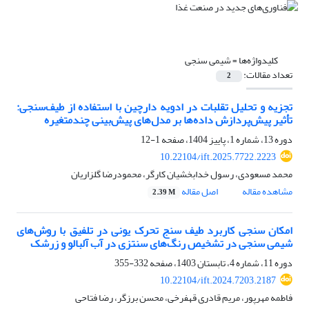
کلیدواژه‌ها =
شیمی سنجی
تعداد مقالات:
2
تجزیه و تحلیل تقلبات در ادویه دارچین با استفاده از طیف‌سنجی:
تأثیر پیش‌پردازش داده‌ها بر مدل‌های پیش‌بینی چندمتغیره
دوره 13، شماره 1، پاییز 1404، صفحه
1-12
10.22104/ift.2025.7722.2223
محمد مسعودی، رسول خدابخشیان کارگر، محمودرضا گلزاریان
مشاهده مقاله
اصل مقاله
2.39 M
امکان سنجی کاربرد طیف سنج تحرک یونی در تلفیق با روش‌های
‏شیمی سنجی در تشخیص رنگ‌های سنتزی در آب آلبالو و زرشک‎ ‎‏‌‏
دوره 11، شماره 4، تابستان 1403، صفحه
332-355
10.22104/ift.2024.7203.2187
فاطمه مهرپور، مریم قادری قهفرخی، محسن برزگر، رضا فتاحی