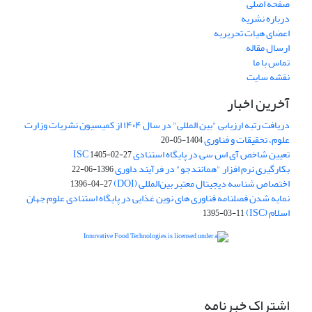
صفحه اصلی
درباره نشریه
اعضای هیات تحریریه
ارسال مقاله
تماس با ما
نقشه سایت
آخرین اخبار
دریافت رتبه ارزیابی "بین المللی" در سال ۱۴۰۴ از کمیسیون نشریات وزارت
علوم، تحقیقات و فناوری
1404-05-20
تعیین شاخص آی اس سی در پایگاه استنادی ISC
1405-02-27
بکارگیری نرم افزار "همانندجو" در فرآیند داوری
1396-06-22
اختصاص شناسه دیجیتال معتبر بین‌المللی (DOI)
1396-04-27
نمایه شدن فصلنامه فناوری های نوین غذایی در پایگاه استنادی علوم جهان
اسلام (ISC)
1395-03-11
is licensed under a
Creative
Innovative Food Technologies (IFT)
Commons Attribution 4.0 International License
اشتراک خبرنامه