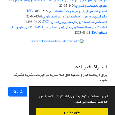
دریافت رتبه ارزیابی "بین المللی" در سال ۱۴۰۴ از کمیسیون نشریات وزارت
علوم، تحقیقات و فناوری
1404-05-20
تعیین شاخص آی اس سی در پایگاه استنادی ISC
1405-02-27
بکارگیری نرم افزار "همانندجو" در فرآیند داوری
1396-06-22
اختصاص شناسه دیجیتال معتبر بین‌المللی (DOI)
1396-04-27
نمایه شدن فصلنامه فناوری های نوین غذایی در پایگاه استنادی علوم جهان
اسلام (ISC)
1395-03-11
is licensed under a
Creative
Innovative Food Technologies (IFT)
Commons Attribution 4.0 International License
اشتراک خبرنامه
برای دریافت اخبار و اطلاعیه های مهم نشریه در خبرنامه نشریه مشترک
شوید.
اشتراک
این وب سایت از کوکی ها برای اطمینان از ارائه بهترین
خدمات استفاده می کند.
متوجه شدم