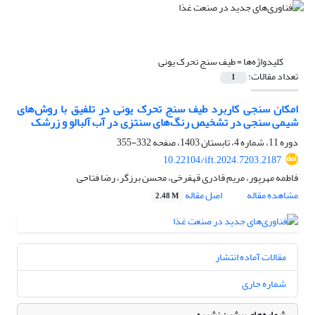
کلیدواژه‌ها =
طیف سنج تحرک یونی
تعداد مقالات:
1
امکان سنجی کاربرد طیف سنج تحرک یونی در تلفیق با روش‌های
‏شیمی سنجی در تشخیص رنگ‌های سنتزی در آب آلبالو و زرشک‎ ‎‏‌‏
دوره 11، شماره 4، تابستان 1403، صفحه
332-355
10.22104/ift.2024.7203.2187
فاطمه مهرپور، مریم قادری قهفرخی، محسن برزگر، رضا فتاحی
مشاهده مقاله
اصل مقاله
2.48 M
مقالات آماده انتشار
شماره جاری
شماره‌های پیشین نشریه