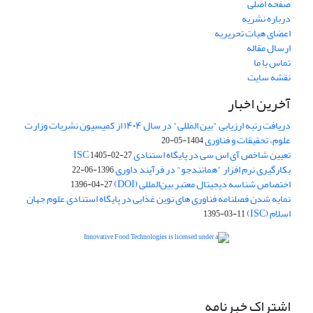
صفحه اصلی
درباره نشریه
اعضای هیات تحریریه
ارسال مقاله
تماس با ما
نقشه سایت
آخرین اخبار
دریافت رتبه ارزیابی "بین المللی" در سال ۱۴۰۴ از کمیسیون نشریات وزارت
علوم، تحقیقات و فناوری
1404-05-20
تعیین شاخص آی اس سی در پایگاه استنادی ISC
1405-02-27
بکارگیری نرم افزار "همانندجو" در فرآیند داوری
1396-06-22
اختصاص شناسه دیجیتال معتبر بین‌المللی (DOI)
1396-04-27
نمایه شدن فصلنامه فناوری های نوین غذایی در پایگاه استنادی علوم جهان
اسلام (ISC)
1395-03-11
is licensed under a
Creative
Innovative Food Technologies (IFT)
Commons Attribution 4.0 International License
اشتراک خبرنامه