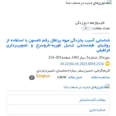
کلیدواژه‌ها =
یخ‏ زدگی
تعداد مقالات:
1
شناسایی آسیب یخ‏زدگی میوه پرتقال رقم تامسون با استفاده از
روش‏های طیف‌سنجی تبدیل فوریه-فروسرخ و تصویربرداری
فراطیفی
دوره 10، شماره 3، بهار 1402، صفحه
203-214
10.22104/ift.2023.6059.2134
کریم گرامی، حسین بهفر، بهاره جمشیدی، شهین زمردی
مشاهده مقاله
اصل مقاله
1.84 M
2
مقالات آماده انتشار
شماره جاری