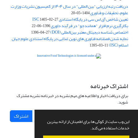
دریافت رتبه ارزیابی "بین المللی" در سال ۱۴۰۴ از کمیسیون نشریات وزارت
علوم، تحقیقات و فناوری
1404-05-20
تعیین شاخص آی اس سی در پایگاه استنادی ISC
1405-02-27
بکارگیری نرم افزار "همانندجو" در فرآیند داوری
1396-06-22
اختصاص شناسه دیجیتال معتبر بین‌المللی (DOI)
1396-04-27
نمایه شدن فصلنامه فناوری های نوین غذایی در پایگاه استنادی علوم جهان
اسلام (ISC)
1395-03-11
is licensed under a
Creative
Innovative Food Technologies (IFT)
Commons Attribution 4.0 International License
اشتراک خبرنامه
برای دریافت اخبار و اطلاعیه های مهم نشریه در خبرنامه نشریه مشترک
شوید.
اشتراک
این وب سایت از کوکی ها برای اطمینان از ارائه بهترین
خدمات استفاده می کند.