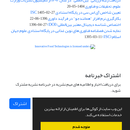
دریافت رتبه ارزیابی "بین المللی" در سال ۱۴۰۴ از کمیسیون نشریات وزارت
علوم، تحقیقات و فناوری
1404-05-20
تعیین شاخص آی اس سی در پایگاه استنادی ISC
1405-02-27
بکارگیری نرم افزار "همانندجو" در فرآیند داوری
1396-06-22
اختصاص شناسه دیجیتال معتبر بین‌المللی (DOI)
1396-04-27
نمایه شدن فصلنامه فناوری های نوین غذایی در پایگاه استنادی علوم جهان
اسلام (ISC)
1395-03-11
is licensed under a
Creative
Innovative Food Technologies (IFT)
Commons Attribution 4.0 International License
اشتراک خبرنامه
برای دریافت اخبار و اطلاعیه های مهم نشریه در خبرنامه نشریه مشترک
شوید.
اشتراک
این وب سایت از کوکی ها برای اطمینان از ارائه بهترین
خدمات استفاده می کند.
متوجه شدم