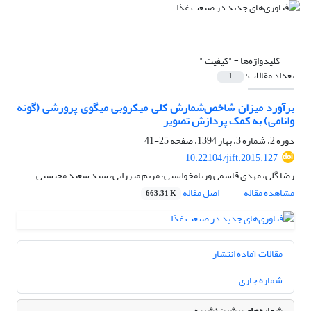
کلیدواژه‌ها =
"کیفیت "
تعداد مقالات:
1
برآورد میزان شاخص‌شمارش کلی میکروبی میگوی پرورشی (گونه
وانامی) به کمک پردازش تصویر
دوره 2، شماره 3، بهار 1394، صفحه
25-41
10.22104/jift.2015.127
رضا گلی، مهدی قاسمی ورنامخواستی، مریم میرزایی، سید سعید محتسبی
مشاهده مقاله
اصل مقاله
663.31 K
مقالات آماده انتشار
شماره جاری
شماره‌های پیشین نشریه