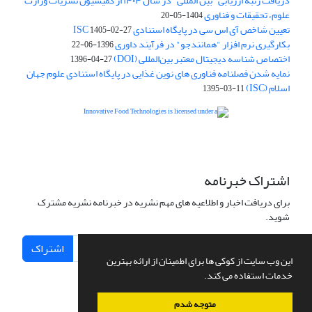
دریافت رتبه ارزیابی "بین المللی" در سال ۱۴۰۴ از کمیسیون نشریات وزارت
علوم، تحقیقات و فناوری
1404-05-20
تعیین شاخص آی اس سی در پایگاه استنادی ISC
1405-02-27
بکارگیری نرم افزار "همانندجو" در فرآیند داوری
1396-06-22
اختصاص شناسه دیجیتال معتبر بین‌المللی (DOI)
1396-04-27
نمایه شدن فصلنامه فناوری های نوین غذایی در پایگاه استنادی علوم جهان
اسلام (ISC)
1395-03-11
is licensed under a
Creative
Innovative Food Technologies (IFT)
Commons Attribution 4.0 International License
اشتراک خبرنامه
برای دریافت اخبار و اطلاعیه های مهم نشریه در خبرنامه نشریه مشترک
شوید.
اشتراک
این وب سایت از کوکی ها برای اطمینان از ارائه بهترین
خدمات استفاده می کند.
متوجه شدم