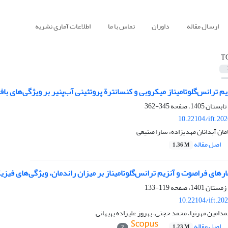
ارسال مقاله
داوران
تماس با ما
اطلاعات آماری نشریه
T
نزیم ترانس‌گلوتامیناز میکروبی و کنسانترة پروتئینی آب‌پنیر بر ویژگی‌ها
345-362
10.22104/ift.20
ن آبدانان مهدیزاده، سارا صنیعی
اصل مقاله
1.36 M
ارهای فراصوت و آنزیم ترانس‌گلوتامیناز بر میزان راندمان، ویژگی‌های فیزی
119-133
10.22104/ift.20
امین مهرنیا، محمد حجتی، بهروز علیزاده بهبهانی
اصل مقاله
1.23 M
2