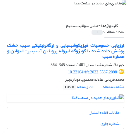
کلیدواژه‌ها =
متابی سولفیت سدیم
تعداد مقالات:
1
ارزیابی خصوصیات فیزیکوشیمیایی و ارگانولپتیکی سیب خشک
پوشش داده شده با کونژوگه ایزوله پروتئین آب پنیر- اینولین و
عصاره سیب
دوره 9، شماره 4، تابستان 1401، صفحه
345-364
10.22104/ift.2022.5587.2098
محمد قربانی، عادله محمدی، مونا رنجبر
مشاهده مقاله
اصل مقاله
1.45 M
مقالات آماده انتشار
شماره جاری