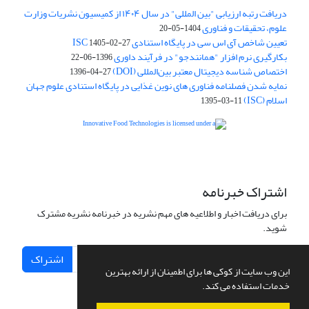
دریافت رتبه ارزیابی "بین المللی" در سال ۱۴۰۴ از کمیسیون نشریات وزارت
علوم، تحقیقات و فناوری
1404-05-20
تعیین شاخص آی اس سی در پایگاه استنادی ISC
1405-02-27
بکارگیری نرم افزار "همانندجو" در فرآیند داوری
1396-06-22
اختصاص شناسه دیجیتال معتبر بین‌المللی (DOI)
1396-04-27
نمایه شدن فصلنامه فناوری های نوین غذایی در پایگاه استنادی علوم جهان
اسلام (ISC)
1395-03-11
is licensed under a
Creative
Innovative Food Technologies (IFT)
Commons Attribution 4.0 International License
اشتراک خبرنامه
برای دریافت اخبار و اطلاعیه های مهم نشریه در خبرنامه نشریه مشترک
شوید.
اشتراک
این وب سایت از کوکی ها برای اطمینان از ارائه بهترین
خدمات استفاده می کند.