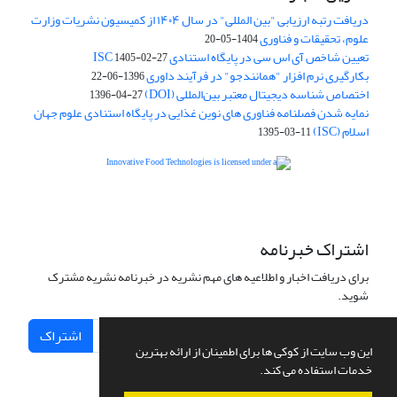
دریافت رتبه ارزیابی "بین المللی" در سال ۱۴۰۴ از کمیسیون نشریات وزارت
علوم، تحقیقات و فناوری
1404-05-20
تعیین شاخص آی اس سی در پایگاه استنادی ISC
1405-02-27
بکارگیری نرم افزار "همانندجو" در فرآیند داوری
1396-06-22
اختصاص شناسه دیجیتال معتبر بین‌المللی (DOI)
1396-04-27
نمایه شدن فصلنامه فناوری های نوین غذایی در پایگاه استنادی علوم جهان
اسلام (ISC)
1395-03-11
is licensed under a
Creative
Innovative Food Technologies (IFT)
Commons Attribution 4.0 International License
اشتراک خبرنامه
برای دریافت اخبار و اطلاعیه های مهم نشریه در خبرنامه نشریه مشترک
شوید.
اشتراک
این وب سایت از کوکی ها برای اطمینان از ارائه بهترین
خدمات استفاده می کند.