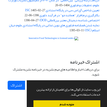
دریافت رتبه ارزیابی "بین المللی" در سال ۱۴۰۴ از کمیسیون نشریات وزارت
علوم، تحقیقات و فناوری
1404-05-20
تعیین شاخص آی اس سی در پایگاه استنادی ISC
1405-02-27
بکارگیری نرم افزار "همانندجو" در فرآیند داوری
1396-06-22
اختصاص شناسه دیجیتال معتبر بین‌المللی (DOI)
1396-04-27
نمایه شدن فصلنامه فناوری های نوین غذایی در پایگاه استنادی علوم جهان
اسلام (ISC)
1395-03-11
is licensed under a
Creative
Innovative Food Technologies (IFT)
Commons Attribution 4.0 International License
اشتراک خبرنامه
برای دریافت اخبار و اطلاعیه های مهم نشریه در خبرنامه نشریه مشترک
شوید.
اشتراک
این وب سایت از کوکی ها برای اطمینان از ارائه بهترین
خدمات استفاده می کند.
متوجه شدم