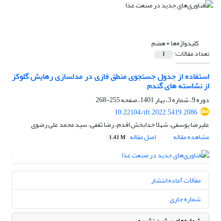
کلیدواژه‌ها =
هضم
تعداد مقالات:
1
استفاده از جدول جستجوی منطق فازی در مدلسازی رهایش گلوکز
از نشاسته های گندم
دوره 9، شماره 3، بهار 1401، صفحه
255-268
10.22104/ift.2022.5419.2086
علیرضا یوسفی، شهلا خدابخش اقدم، رضا ثقفی، سید محمد علی رضوی
مشاهده مقاله
اصل مقاله
1.41 M
مقالات آماده انتشار
شماره جاری
شماره‌های پیشین نشریه