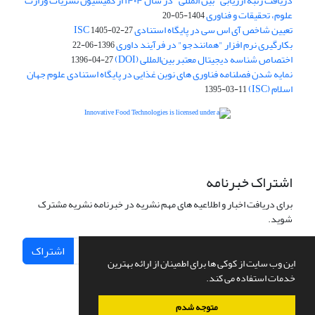
دریافت رتبه ارزیابی "بین المللی" در سال ۱۴۰۴ از کمیسیون نشریات وزارت
علوم، تحقیقات و فناوری
1404-05-20
تعیین شاخص آی اس سی در پایگاه استنادی ISC
1405-02-27
بکارگیری نرم افزار "همانندجو" در فرآیند داوری
1396-06-22
اختصاص شناسه دیجیتال معتبر بین‌المللی (DOI)
1396-04-27
نمایه شدن فصلنامه فناوری های نوین غذایی در پایگاه استنادی علوم جهان
اسلام (ISC)
1395-03-11
is licensed under a
Creative
Innovative Food Technologies (IFT)
Commons Attribution 4.0 International License
اشتراک خبرنامه
برای دریافت اخبار و اطلاعیه های مهم نشریه در خبرنامه نشریه مشترک
شوید.
اشتراک
این وب سایت از کوکی ها برای اطمینان از ارائه بهترین
خدمات استفاده می کند.
متوجه شدم