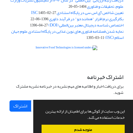
دریافت رتبه ارزیابی "بین المللی" در سال ۱۴۰۴ از کمیسیون نشریات وزارت
علوم، تحقیقات و فناوری
1404-05-20
تعیین شاخص آی اس سی در پایگاه استنادی ISC
1405-02-27
بکارگیری نرم افزار "همانندجو" در فرآیند داوری
1396-06-22
اختصاص شناسه دیجیتال معتبر بین‌المللی (DOI)
1396-04-27
نمایه شدن فصلنامه فناوری های نوین غذایی در پایگاه استنادی علوم جهان
اسلام (ISC)
1395-03-11
is licensed under a
Creative
Innovative Food Technologies (IFT)
Commons Attribution 4.0 International License
اشتراک خبرنامه
برای دریافت اخبار و اطلاعیه های مهم نشریه در خبرنامه نشریه مشترک
شوید.
اشتراک
این وب سایت از کوکی ها برای اطمینان از ارائه بهترین
خدمات استفاده می کند.
متوجه شدم