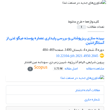
کلیدواژه‌ها =
طرح مخلوط
تعداد مقالات:
1
بهینه سازی ریزپوشانی و بررسی پایداری عصاره پوسته میگو غنی از
آستاگزانتین
دوره 8، شماره 4، تابستان 1400، صفحه
469-484
10.22104/jift.2021.4950.2045
پروین شرایعی، الهام آذرپژوه، شهین زمردی، سودابه عین افشار
مشاهده مقاله
اصل مقاله
1.75 M
1
مقالات آماده انتشار
شماره جاری