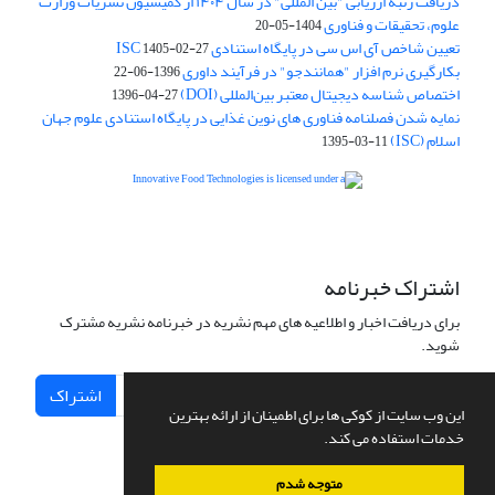
دریافت رتبه ارزیابی "بین المللی" در سال ۱۴۰۴ از کمیسیون نشریات وزارت
علوم، تحقیقات و فناوری
1404-05-20
تعیین شاخص آی اس سی در پایگاه استنادی ISC
1405-02-27
بکارگیری نرم افزار "همانندجو" در فرآیند داوری
1396-06-22
اختصاص شناسه دیجیتال معتبر بین‌المللی (DOI)
1396-04-27
نمایه شدن فصلنامه فناوری های نوین غذایی در پایگاه استنادی علوم جهان
اسلام (ISC)
1395-03-11
is licensed under a
Creative
Innovative Food Technologies (IFT)
Commons Attribution 4.0 International License
اشتراک خبرنامه
برای دریافت اخبار و اطلاعیه های مهم نشریه در خبرنامه نشریه مشترک
شوید.
اشتراک
این وب سایت از کوکی ها برای اطمینان از ارائه بهترین
خدمات استفاده می کند.
متوجه شدم