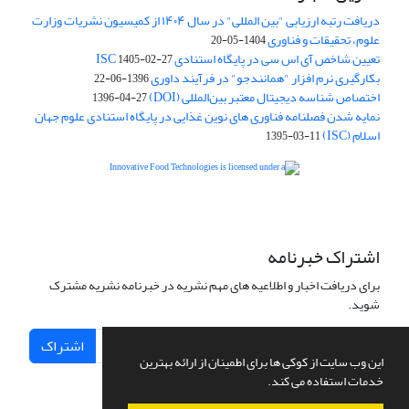
دریافت رتبه ارزیابی "بین المللی" در سال ۱۴۰۴ از کمیسیون نشریات وزارت
علوم، تحقیقات و فناوری
1404-05-20
تعیین شاخص آی اس سی در پایگاه استنادی ISC
1405-02-27
بکارگیری نرم افزار "همانندجو" در فرآیند داوری
1396-06-22
اختصاص شناسه دیجیتال معتبر بین‌المللی (DOI)
1396-04-27
نمایه شدن فصلنامه فناوری های نوین غذایی در پایگاه استنادی علوم جهان
اسلام (ISC)
1395-03-11
is licensed under a
Creative
Innovative Food Technologies (IFT)
Commons Attribution 4.0 International License
اشتراک خبرنامه
برای دریافت اخبار و اطلاعیه های مهم نشریه در خبرنامه نشریه مشترک
شوید.
اشتراک
این وب سایت از کوکی ها برای اطمینان از ارائه بهترین
خدمات استفاده می کند.