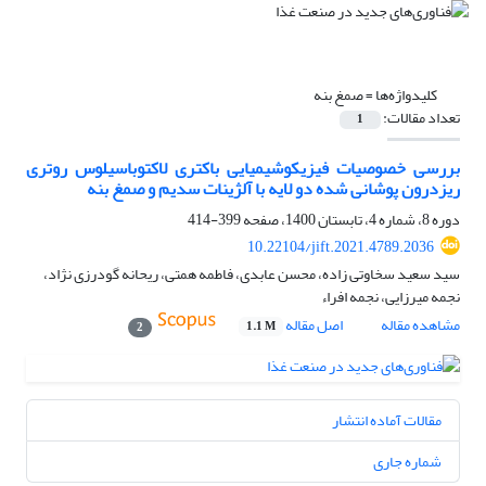
کلیدواژه‌ها =
صمغ بنه
تعداد مقالات:
1
بررسی خصوصیات فیزیکوشیمیایی باکتری لاکتوباسیلوس روتری
ریزدرون پوشانی شده دو لایه با آلژینات سدیم و صمغ بنه
دوره 8، شماره 4، تابستان 1400، صفحه
399-414
10.22104/jift.2021.4789.2036
سید سعید سخاوتی زاده، محسن عابدی، فاطمه همتی، ریحانه گودرزی نژاد،
نجمه میرزایی، نجمه افراء
مشاهده مقاله
اصل مقاله
1.1 M
2
مقالات آماده انتشار
شماره جاری