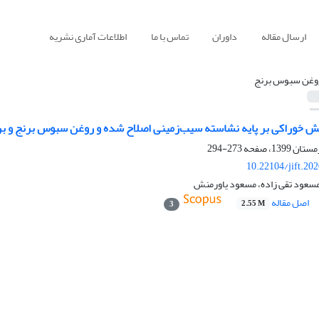
ارسال مقاله
داوران
تماس با ما
اطلاعات آماری نشریه
وغن سبوس برنج
ش خوراکی بر پایه نشاسته سیب‌زمینی اصلاح شده و روغن سبوس برنج و برر
273-294
10.22104/jift.20
مسعود تقی زاده، مسعود یاورمنش
اصل مقاله
2.55 M
3