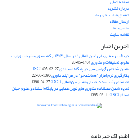
صفحه اصلی
درباره نشریه
اعضای هیات تحریریه
ارسال مقاله
تماس با ما
نقشه سایت
آخرین اخبار
دریافت رتبه ارزیابی "بین المللی" در سال ۱۴۰۴ از کمیسیون نشریات وزارت
علوم، تحقیقات و فناوری
1404-05-20
تعیین شاخص آی اس سی در پایگاه استنادی ISC
1405-02-27
بکارگیری نرم افزار "همانندجو" در فرآیند داوری
1396-06-22
اختصاص شناسه دیجیتال معتبر بین‌المللی (DOI)
1396-04-27
نمایه شدن فصلنامه فناوری های نوین غذایی در پایگاه استنادی علوم جهان
اسلام (ISC)
1395-03-11
is licensed under a
Creative
Innovative Food Technologies (IFT)
Commons Attribution 4.0 International License
اشتراک خبرنامه