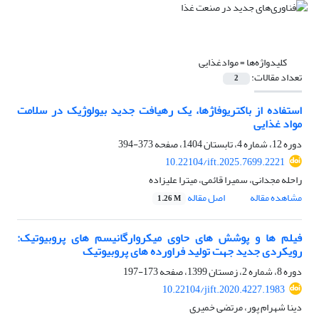
کلیدواژه‌ها =
موادغذایی
تعداد مقالات:
2
استفاده از باکتریوفاژها، یک رهیافت جدید بیولوژیک در سلامت
مواد غذایی
دوره 12، شماره 4، تابستان 1404، صفحه
373-394
10.22104/ift.2025.7699.2221
راحله مجدانی، سمیرا قائمی، میترا علیزاده
مشاهده مقاله
اصل مقاله
1.26 M
فیلم ها و پوشش های حاوی میکروارگانیسم های پروبیوتیک:
رویکردی جدید جهت تولید فراورده های پروبیوتیک
دوره 8، شماره 2، زمستان 1399، صفحه
173-197
10.22104/jift.2020.4227.1983
دینا شهرام پور، مرتضی خمیری