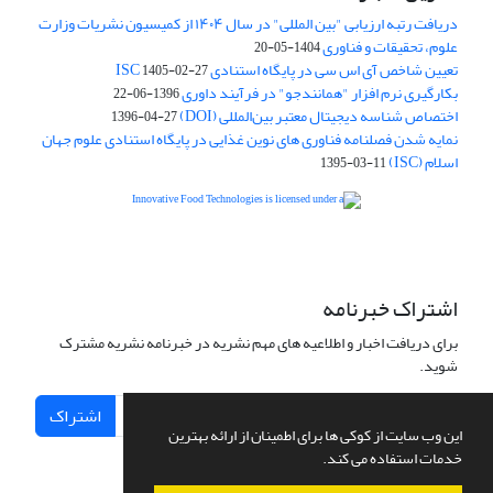
دریافت رتبه ارزیابی "بین المللی" در سال ۱۴۰۴ از کمیسیون نشریات وزارت
علوم، تحقیقات و فناوری
1404-05-20
تعیین شاخص آی اس سی در پایگاه استنادی ISC
1405-02-27
بکارگیری نرم افزار "همانندجو" در فرآیند داوری
1396-06-22
اختصاص شناسه دیجیتال معتبر بین‌المللی (DOI)
1396-04-27
نمایه شدن فصلنامه فناوری های نوین غذایی در پایگاه استنادی علوم جهان
اسلام (ISC)
1395-03-11
is licensed under a
Creative
Innovative Food Technologies (IFT)
Commons Attribution 4.0 International License
اشتراک خبرنامه
برای دریافت اخبار و اطلاعیه های مهم نشریه در خبرنامه نشریه مشترک
شوید.
اشتراک
این وب سایت از کوکی ها برای اطمینان از ارائه بهترین
خدمات استفاده می کند.