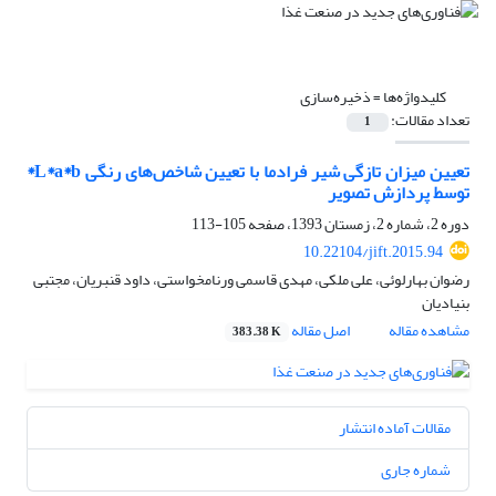
کلیدواژه‌ها =
ذخیره‌سازی
تعداد مقالات:
1
تعیین میزان تازگی شیر فرادما با تعیین شاخص‌های رنگی L*a*b*
توسط پردازش تصویر
دوره 2، شماره 2، زمستان 1393، صفحه
105-113
10.22104/jift.2015.94
رضوان بهارلوئی، علی ملکی، مهدی قاسمی ورنامخواستی، داود قنبریان، مجتبی
بنیادیان
مشاهده مقاله
اصل مقاله
383.38 K
مقالات آماده انتشار
شماره جاری