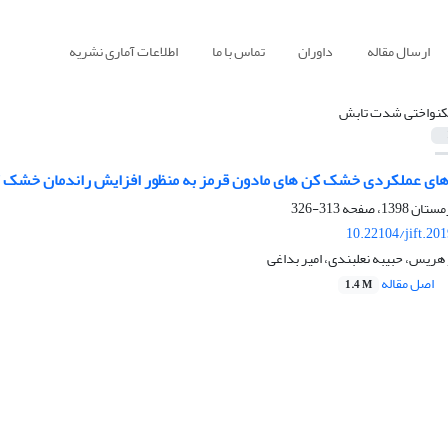
ارسال مقاله
داوران
تماس با ما
اطلاعات آماری نشریه
کنواختی شدت تابش
ی عملکردی خشک کن های مادون قرمز به منظور افزایش راندمان خشک کر
313-326
10.22104/jift.20
یس، حبیبه نعلبندی، امیر بداغی
اصل مقاله
1.4 M