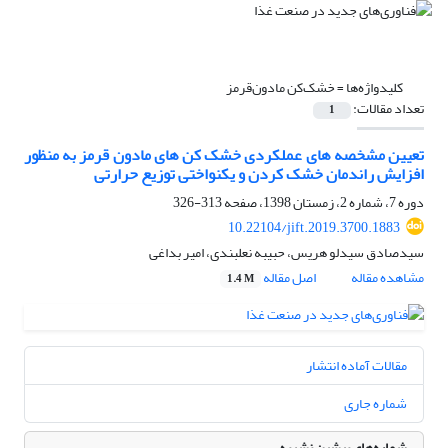
کلیدواژه‌ها =
خشک‌کن مادون‌قرمز
تعداد مقالات:
1
تعیین مشخصه های عملکردی خشک کن های مادون قرمز به منظور
افزایش راندمان خشک کردن و یکنواختی توزیع حرارتی
دوره 7، شماره 2، زمستان 1398، صفحه
313-326
10.22104/jift.2019.3700.1883
سیدصادق سیدلو هریس، حبیبه نعلبندی، امیر بداغی
مشاهده مقاله
اصل مقاله
1.4 M
مقالات آماده انتشار
شماره جاری
شماره‌های پیشین نشریه