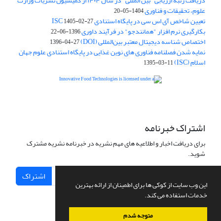
دریافت رتبه ارزیابی "بین المللی" در سال ۱۴۰۴ از کمیسیون نشریات وزارت
علوم، تحقیقات و فناوری
1404-05-20
تعیین شاخص آی اس سی در پایگاه استنادی ISC
1405-02-27
بکارگیری نرم افزار "همانندجو" در فرآیند داوری
1396-06-22
اختصاص شناسه دیجیتال معتبر بین‌المللی (DOI)
1396-04-27
نمایه شدن فصلنامه فناوری های نوین غذایی در پایگاه استنادی علوم جهان
اسلام (ISC)
1395-03-11
is licensed under a
Creative
Innovative Food Technologies (IFT)
Commons Attribution 4.0 International License
اشتراک خبرنامه
برای دریافت اخبار و اطلاعیه های مهم نشریه در خبرنامه نشریه مشترک
شوید.
اشتراک
این وب سایت از کوکی ها برای اطمینان از ارائه بهترین
خدمات استفاده می کند.
متوجه شدم