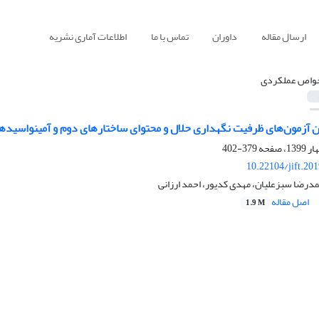
ارسال مقاله
داوران
تماس با ما
اطلاعات آماری نشریه
واص عملکردی
ین آزمون‌های ظرفیت نگهداری حلال و محتوای ساختارهای دوم و آمینواسیدهای 
379-402
10.22104/jift.20
درضا سبزعلیان، مهدی کدیور، احمد ارزانی
اصل مقاله
1.9 M