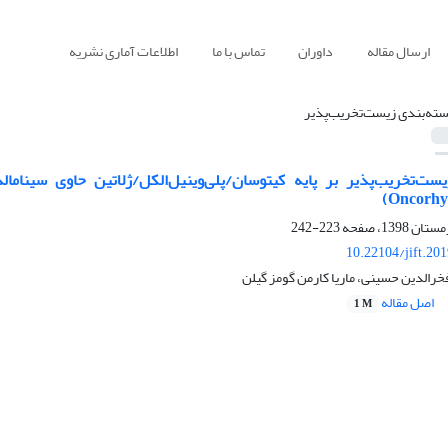
ارسال مقاله
داوران
تماس با ما
اطلاعات آماری نشریه
سته‌بندی زیست‌تخریب‌پذیر
یست‌تخریب‌پذیر بر پایه کیتوسان/پلی‌وینیل‌الکل/ژلاتین حاوی سینام
223-242
10.22104/jift.20
خرالدین حسینی، ماریا کارمن گومز گیلن
اصل مقاله
1 M