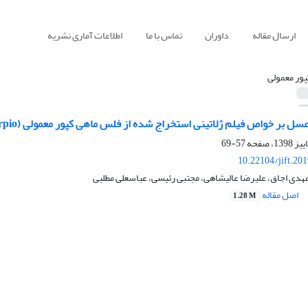
ارسال مقاله
داوران
تماس با ما
اطلاعات آماری نشریه
پور معمولی
ل بر خواص فیلم ژلاتینی استخراج شده از فلس ماهی کپور معمولی (Cyprinus carpio)
57-69
10.22104/jift.20
هدی اجاق، علیرضا عالیشاهی، مجتبی رئیسی، عباسعلی مطلبی
اصل مقاله
1.28 M