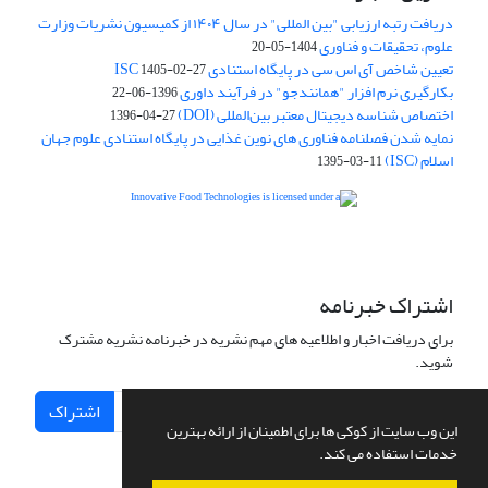
دریافت رتبه ارزیابی "بین المللی" در سال ۱۴۰۴ از کمیسیون نشریات وزارت
علوم، تحقیقات و فناوری
1404-05-20
تعیین شاخص آی اس سی در پایگاه استنادی ISC
1405-02-27
بکارگیری نرم افزار "همانندجو" در فرآیند داوری
1396-06-22
اختصاص شناسه دیجیتال معتبر بین‌المللی (DOI)
1396-04-27
نمایه شدن فصلنامه فناوری های نوین غذایی در پایگاه استنادی علوم جهان
اسلام (ISC)
1395-03-11
is licensed under a
Creative
Innovative Food Technologies (IFT)
Commons Attribution 4.0 International License
اشتراک خبرنامه
برای دریافت اخبار و اطلاعیه های مهم نشریه در خبرنامه نشریه مشترک
شوید.
اشتراک
این وب سایت از کوکی ها برای اطمینان از ارائه بهترین
خدمات استفاده می کند.