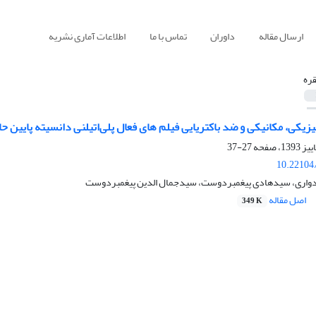
ارسال مقاله
داوران
تماس با ما
اطلاعات آماری نشریه
قره
کی، مکانیکی و ضد باکتریایی فیلم های فعال پلی‌اتیلنی دانسیته پایین حا
27-37
10.22104/
دواری، سیدهادی پیغمبردوست، سیدجمال الدین پیغمبردوست
اصل مقاله
349 K