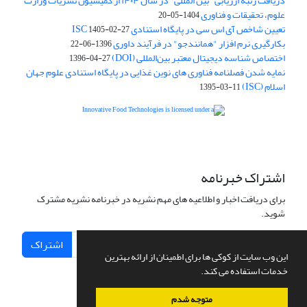
دریافت رتبه ارزیابی "بین المللی" در سال ۱۴۰۴ از کمیسیون نشریات وزارت
علوم، تحقیقات و فناوری
1404-05-20
تعیین شاخص آی اس سی در پایگاه استنادی ISC
1405-02-27
بکارگیری نرم افزار "همانندجو" در فرآیند داوری
1396-06-22
اختصاص شناسه دیجیتال معتبر بین‌المللی (DOI)
1396-04-27
نمایه شدن فصلنامه فناوری های نوین غذایی در پایگاه استنادی علوم جهان
اسلام (ISC)
1395-03-11
is licensed under a
Creative
Innovative Food Technologies (IFT)
Commons Attribution 4.0 International License
اشتراک خبرنامه
برای دریافت اخبار و اطلاعیه های مهم نشریه در خبرنامه نشریه مشترک
شوید.
اشتراک
این وب سایت از کوکی ها برای اطمینان از ارائه بهترین
خدمات استفاده می کند.
متوجه شدم