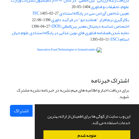
دریافت رتبه ارزیابی "بین المللی" در سال ۱۴۰۴ از کمیسیون نشریات وزارت
علوم، تحقیقات و فناوری
1404-05-20
تعیین شاخص آی اس سی در پایگاه استنادی ISC
1405-02-27
بکارگیری نرم افزار "همانندجو" در فرآیند داوری
1396-06-22
اختصاص شناسه دیجیتال معتبر بین‌المللی (DOI)
1396-04-27
نمایه شدن فصلنامه فناوری های نوین غذایی در پایگاه استنادی علوم جهان
اسلام (ISC)
1395-03-11
is licensed under a
Creative
Innovative Food Technologies (IFT)
Commons Attribution 4.0 International License
اشتراک خبرنامه
برای دریافت اخبار و اطلاعیه های مهم نشریه در خبرنامه نشریه مشترک
شوید.
اشتراک
این وب سایت از کوکی ها برای اطمینان از ارائه بهترین
خدمات استفاده می کند.
متوجه شدم