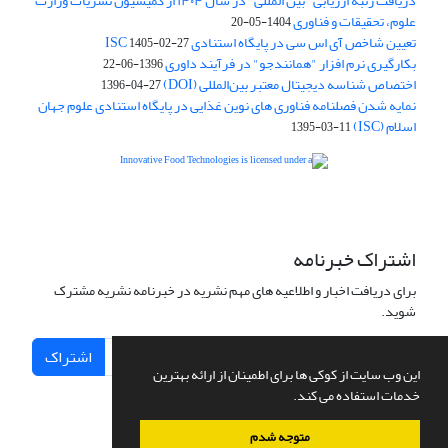
دریافت رتبه ارزیابی "بین المللی" در سال ۱۴۰۴ از کمیسیون نشریات وزارت
علوم، تحقیقات و فناوری
1404-05-20
تعیین شاخص آی اس سی در پایگاه استنادی ISC
1405-02-27
بکارگیری نرم افزار "همانندجو" در فرآیند داوری
1396-06-22
اختصاص شناسه دیجیتال معتبر بین‌المللی (DOI)
1396-04-27
نمایه شدن فصلنامه فناوری های نوین غذایی در پایگاه استنادی علوم جهان
اسلام (ISC)
1395-03-11
is licensed under a
Creative
Innovative Food Technologies (IFT)
Commons Attribution 4.0 International License
اشتراک خبرنامه
برای دریافت اخبار و اطلاعیه های مهم نشریه در خبرنامه نشریه مشترک
شوید.
اشتراک
این وب سایت از کوکی ها برای اطمینان از ارائه بهترین
خدمات استفاده می کند.
متوجه شدم