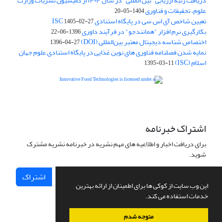
دریافت رتبه ارزیابی "بین المللی" در سال ۱۴۰۴ از کمیسیون نشریات وزارت
علوم، تحقیقات و فناوری
1404-05-20
تعیین شاخص آی اس سی در پایگاه استنادی ISC
1405-02-27
بکارگیری نرم افزار "همانندجو" در فرآیند داوری
1396-06-22
اختصاص شناسه دیجیتال معتبر بین‌المللی (DOI)
1396-04-27
نمایه شدن فصلنامه فناوری های نوین غذایی در پایگاه استنادی علوم جهان
اسلام (ISC)
1395-03-11
is licensed under a
Creative
Innovative Food Technologies (IFT)
Commons Attribution 4.0 International License
اشتراک خبرنامه
برای دریافت اخبار و اطلاعیه های مهم نشریه در خبرنامه نشریه مشترک
شوید.
اشتراک
این وب سایت از کوکی ها برای اطمینان از ارائه بهترین
خدمات استفاده می کند.
متوجه شدم