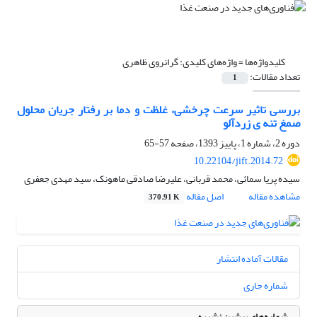
کلیدواژه‌ها =
واژه‌های کلیدی: گرانروی ظاهری
تعداد مقالات:
1
بررسی تاثیر سرعت چرخشی، غلظت و دما بر رفتار جریان محلول
صمغ تنه ی زردآلو
دوره 2، شماره 1، پاییز 1393، صفحه
57-65
10.22104/jift.2014.72
سیده پریا سمائی، محمد قربانی، علیرضا صادقی ماهونک، سید مهدی جعفری
مشاهده مقاله
اصل مقاله
370.91 K
مقالات آماده انتشار
شماره جاری
شماره‌های پیشین نشریه