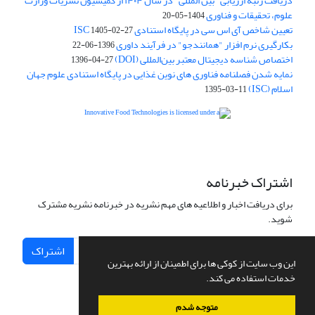
دریافت رتبه ارزیابی "بین المللی" در سال ۱۴۰۴ از کمیسیون نشریات وزارت
علوم، تحقیقات و فناوری
1404-05-20
تعیین شاخص آی اس سی در پایگاه استنادی ISC
1405-02-27
بکارگیری نرم افزار "همانندجو" در فرآیند داوری
1396-06-22
اختصاص شناسه دیجیتال معتبر بین‌المللی (DOI)
1396-04-27
نمایه شدن فصلنامه فناوری های نوین غذایی در پایگاه استنادی علوم جهان
اسلام (ISC)
1395-03-11
is licensed under a
Creative
Innovative Food Technologies (IFT)
Commons Attribution 4.0 International License
اشتراک خبرنامه
برای دریافت اخبار و اطلاعیه های مهم نشریه در خبرنامه نشریه مشترک
شوید.
اشتراک
این وب سایت از کوکی ها برای اطمینان از ارائه بهترین
خدمات استفاده می کند.
متوجه شدم