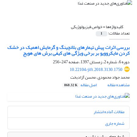
کلیدواژه‌ها =
خواص فیزیولوژیکی
تعداد مقالات:
1
بررسی اثرات پیش تیمارهای بلانچینگ و گرمایش اهمیک در خشک
کردن مایکروویو بر برخی ویژگی های کیفی برش های هویج
دوره 6، شماره 2، زمستان 1397، صفحه
247-256
10.22104/jift.2018.3130.1750
محمد جواد محمودی، محسن آزادبخت
مشاهده مقاله
اصل مقاله
868.32 K
مقالات آماده انتشار
شماره جاری
شماره‌های پیشین نشریه