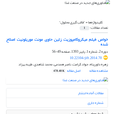
کلیدواژه‌ها =
"قالب گیری محلول"
تعداد مقالات:
1
خواص فیلم میکروکامپوزیت زئین حاوی مونت موریلونیت اصلاح
شده
دوره 2، شماره 1، پاییز 1393، صفحه
49-56
10.22104/jift.2014.70
زهره داورپناه، جواد کرامت، ناصر همدمی، محمد شاهدی، طیبه بهزاد
مشاهده مقاله
اصل مقاله
478.48 K
مقالات آماده انتشار
شماره جاری
شماره‌های پیشین نشریه