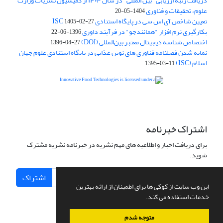
دریافت رتبه ارزیابی "بین المللی" در سال ۱۴۰۴ از کمیسیون نشریات وزارت
علوم، تحقیقات و فناوری
1404-05-20
تعیین شاخص آی اس سی در پایگاه استنادی ISC
1405-02-27
بکارگیری نرم افزار "همانندجو" در فرآیند داوری
1396-06-22
اختصاص شناسه دیجیتال معتبر بین‌المللی (DOI)
1396-04-27
نمایه شدن فصلنامه فناوری های نوین غذایی در پایگاه استنادی علوم جهان
اسلام (ISC)
1395-03-11
is licensed under a
Creative
Innovative Food Technologies (IFT)
Commons Attribution 4.0 International License
اشتراک خبرنامه
برای دریافت اخبار و اطلاعیه های مهم نشریه در خبرنامه نشریه مشترک
شوید.
اشتراک
این وب سایت از کوکی ها برای اطمینان از ارائه بهترین
خدمات استفاده می کند.
متوجه شدم