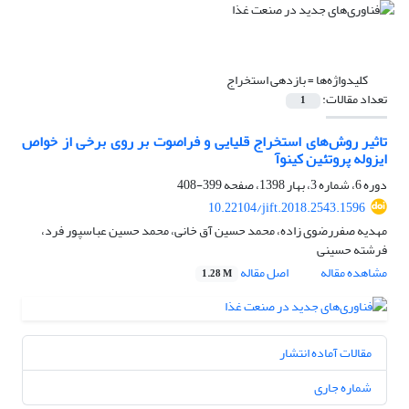
کلیدواژه‌ها =
بازدهی استخراج
تعداد مقالات:
1
تاثیر روش‌های استخراج قلیایی و فراصوت بر روی برخی از خواص
ایزوله پروتئین کینوآ
دوره 6، شماره 3، بهار 1398، صفحه
399-408
10.22104/jift.2018.2543.1596
مهدیه صفررضوی زاده، محمد حسین آق خانی، محمد حسین عباسپور فرد،
فرشته حسینی
مشاهده مقاله
اصل مقاله
1.28 M
مقالات آماده انتشار
شماره جاری