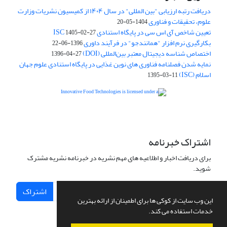
دریافت رتبه ارزیابی "بین المللی" در سال ۱۴۰۴ از کمیسیون نشریات وزارت
علوم، تحقیقات و فناوری
1404-05-20
تعیین شاخص آی اس سی در پایگاه استنادی ISC
1405-02-27
بکارگیری نرم افزار "همانندجو" در فرآیند داوری
1396-06-22
اختصاص شناسه دیجیتال معتبر بین‌المللی (DOI)
1396-04-27
نمایه شدن فصلنامه فناوری های نوین غذایی در پایگاه استنادی علوم جهان
اسلام (ISC)
1395-03-11
is licensed under a
Creative
Innovative Food Technologies (IFT)
Commons Attribution 4.0 International License
اشتراک خبرنامه
برای دریافت اخبار و اطلاعیه های مهم نشریه در خبرنامه نشریه مشترک
شوید.
اشتراک
این وب سایت از کوکی ها برای اطمینان از ارائه بهترین
خدمات استفاده می کند.