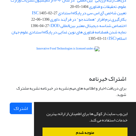
دریافت رتبه ارزیابی "بین المللی" در سال ۱۴۰۴ از کمیسیون نشریات وزارت
علوم، تحقیقات و فناوری
1404-05-20
تعیین شاخص آی اس سی در پایگاه استنادی ISC
1405-02-27
بکارگیری نرم افزار "همانندجو" در فرآیند داوری
1396-06-22
اختصاص شناسه دیجیتال معتبر بین‌المللی (DOI)
1396-04-27
نمایه شدن فصلنامه فناوری های نوین غذایی در پایگاه استنادی علوم جهان
اسلام (ISC)
1395-03-11
is licensed under a
Creative
Innovative Food Technologies (IFT)
Commons Attribution 4.0 International License
اشتراک خبرنامه
برای دریافت اخبار و اطلاعیه های مهم نشریه در خبرنامه نشریه مشترک
شوید.
اشتراک
این وب سایت از کوکی ها برای اطمینان از ارائه بهترین
خدمات استفاده می کند.
متوجه شدم