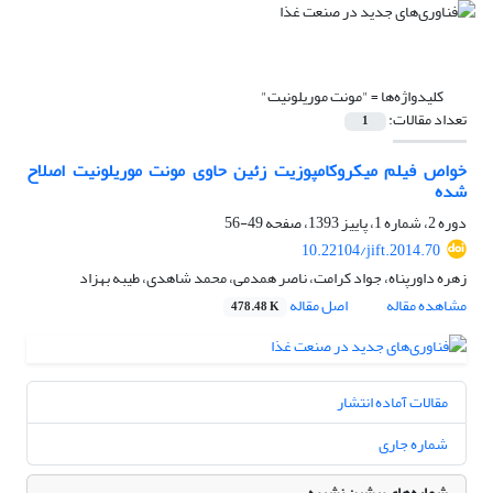
کلیدواژه‌ها =
"مونت موریلونیت"
تعداد مقالات:
1
خواص فیلم میکروکامپوزیت زئین حاوی مونت موریلونیت اصلاح
شده
دوره 2، شماره 1، پاییز 1393، صفحه
49-56
10.22104/jift.2014.70
زهره داورپناه، جواد کرامت، ناصر همدمی، محمد شاهدی، طیبه بهزاد
مشاهده مقاله
اصل مقاله
478.48 K
مقالات آماده انتشار
شماره جاری
شماره‌های پیشین نشریه