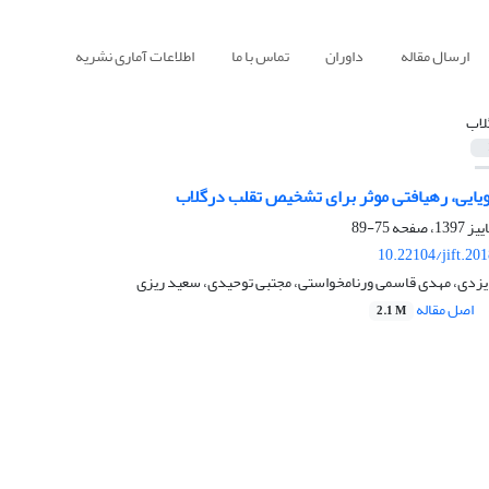
ارسال مقاله
داوران
تماس با ما
اطلاعات آماری نشریه
لاب
ویایی، رهیافتی موثر برای تشخیص تقلب درگلاب
75-89
10.22104/jift.20
 ایزدی، مهدی قاسمی ورنامخواستی، مجتبی توحیدی، سعید ریزی
اصل مقاله
2.1 M